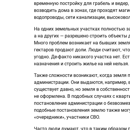
временную постройку для грабель и ведер,
возводить дома в зонах, где проходят маг
водопроводы, сети канализации, высоково
На одних земельных участках полностью з
а на других — разрешено строить объекты 
Много проблем возникает на бывших землях
гектаров продают доли. Люди считают, что 
угодно. Де-факто никакого участка нет. Ес
назначения и строить жилье на ней нельзя.
Также сложности возникают, когда земля 
администрации. Они выдаются, например, в
существует давно, но земля в собственнос
не оформлена. В подобных случаях с кварт
постановление администрации о безвозмез
подобные постановления землю также могу
«очередники», участники СВО.
Часто люди думают, что в таким образом 