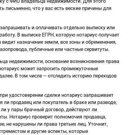
ку с ФИО владельца недвижимости. Для этого
ь письменно, что у вас есть веские причины для
, запрашивать и оплачивать отдельно выписку или
 работу. В выписке ЕГРН, которую нотариус получает
 видит назначение земли, все зоны и обременения,
 газопровода, публичные или частные сервитуты.
ьца недвижимости, основание возникновения права
 нотариус может запросить промежуточные
далее. В том числе — отследить историю переходов
при удостоверении сделки нотариус запрашивает
я ли продавец или покупатель в браке или разводе,
ь ли у пары брачный договор, действуют ли
нты. Нотариус проверит полномочия продавца,
е, не нарушены ли права третьих лиц. Уточнит,
стремистом и другие аспекты, которые