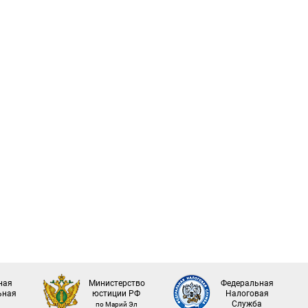
ная
Министерство
Федеральная
ьная
юстиции РФ
Налоговая
а
Служба
по Марий Эл