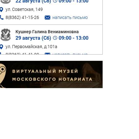
22 августа (
Сб
)
09:00 - 13:00
ул. Советская, 149
8(8362) 41-15-26
написать письмо
Кушнер Галина Вениаминовна
29 августа (
Сб
)
09:00 - 13:00
ул. Первомайская, д.101а
8(8362) 41-41-00
написать письмо
Лежнина Людмила Николаевна
05 сентября (
Сб
)
09:00 - 13:00
ул. Красноармейская, д. 57
8(8362) 42-16-62
написать письмо
Мокеева Зинаида Анатольевна
12 сентября (
Сб
)
09:00 - 13:00
ул. Красноармейская, д. 98-А
8(8362) 64-55-60
написать письмо