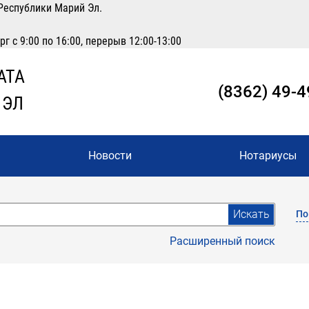
Республики Марий Эл.
 с 9:00 по 16:00, перерыв 12:00-13:00
АТА
(8362) 49-4
 ЭЛ
Новости
Нотариусы
Искать
По
Расширенный поиск
0
4
8
12
16
20
24