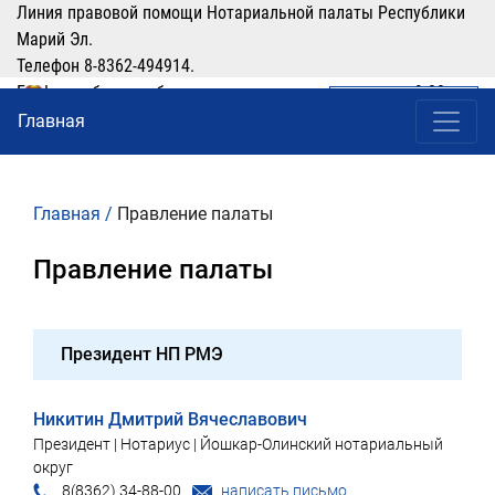
Линия правовой помощи Нотариальной палаты Республики
Марий Эл.
Телефон 8-8362-494914.
График работы: рабочие дни понедельник-четверг с 9:00 по
ЛИЧНЫЙ КАБИНЕТ
(8362) 49-49-14
16:00, перерыв 12:00-13:00
Главная
Главная
/
Правление палаты
Правление палаты
Президент НП РМЭ
Никитин Дмитрий Вячеславович
Президент | Нотариус | Йошкар-Олинский нотариальный
округ
8(8362) 34-88-00
написать письмо