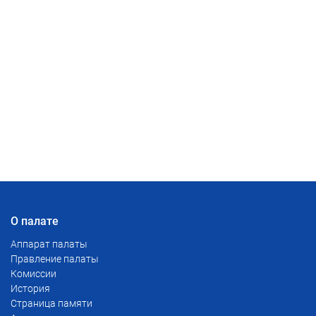
О палате
Аппарат палаты
Правление палаты
Комиссии
История
Страница памяти