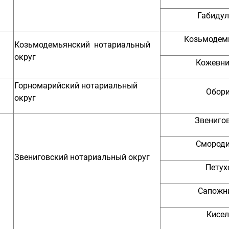
Габидул
Козьмодем
Козьмодемьянский нотариальный
округ
Кожевни
Горномарийский нотариальный
Обори
округ
Звениго
Смороди
Звениговский нотариальный округ
Петухо
Сапожни
Кисел