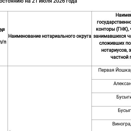
остоянию на 21 июля 2026 года
Наиме
государственн
конторы (ГНК),
№
Наименование
нотариального
округа
занимавшихся ча
п/п
сложивших по
нотариусов,
частной 
Первая Йошка
Алексан
Бусыги
Бусыг
Виногра