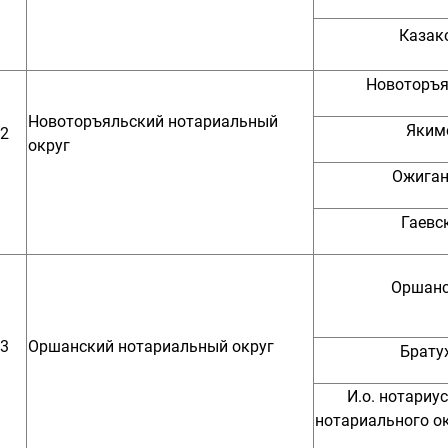
Казако
Новоторъя
Новоторъяльский нотариальный
Якимо
2
округ
Ожиган
Гаевск
Оршанс
3
Оршанский нотариальный округ
Братух
И.о. нотариу
нотариального ок