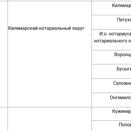
Килемар
Петухо
Килемарский нотариальный округ
И.о. нотариус
нотариального о
Воронц
Бусыги
Сапожни
Онгемило
Куженер
Попов