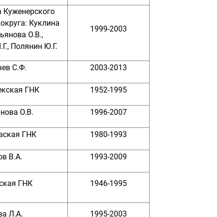
а Куженерского
округа: Куклина
1999-2003
ьянова О.В.,
Г., Полянин Ю.Г.
ев С.Ф.
2003-2013
екская ГНК
1952-1995
нова О.В.
1996-2007
вская ГНК
1980-1993
в В.А.
1993-2009
ская ГНК
1946-1995
а Л.А.
1995-2003