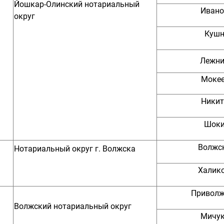
Йошкар-Олинский нотариальный
Ивано
округ
Кушне
Лежни
Мокее
Никит
Шокин
Волжс
Нотариальный округ г. Волжска
Халико
Приволж
Волжский нотариальный округ
Мичук