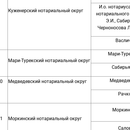
И.о. нотариус
Куженерский нотариальный округ
нотариального 
Э.И., Сабир
Черноносова Л.
Васлич
Мари-Тур
Мари-Турекский нотариальный округ
Сабирья
Медведе
0
Медведевский нотариальный округ
Рачко
Моркин
1
Моркинский нотариальный округ
Салов