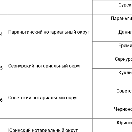
Сурск
Параньги
Параньгинский нотариальный округ
Данил
4
Ереми
Сернур
Сернурский нотариальный округ
5
Кукли
Советс
Советский нотариальный округ
6
Черноно
Юринс
Юринский нотариальный округ