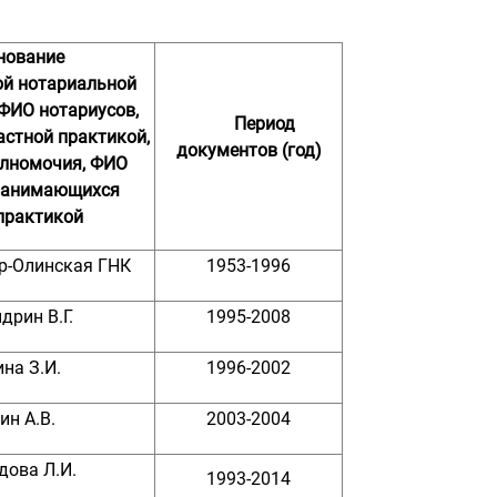
нование
ой
нотариальной
ФИО нотариусов,
Период
стной практикой,
документов (год)
лномочия, ФИО
 занимающихся
практикой
р-Олинская ГНК
1953-1996
дрин В.Г.
1995-2008
на З.И.
1996-2002
ин А.В.
2003-2004
дова Л.И.
1993-2014