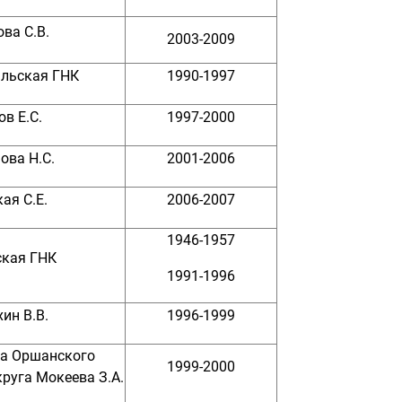
ва С.В.
2003-2009
льская ГНК
1990-1997
в Е.С.
1997-2000
ова Н.С.
2001-2006
ая С.Е.
2006-2007
1946-1957
кая ГНК
1991-1996
ин В.В.
1996-1999
са Оршанского
1999-2000
руга Мокеева З.А.