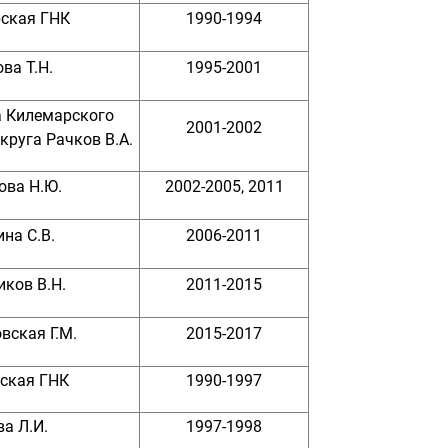
ская ГНК
1990-1994
ва Т.Н.
1995-2001
а Килемарского
2001-2002
круга Рачков В.А.
ова Н.Ю.
2002-2005, 2011
на С.В.
2006-2011
ков В.Н.
2011-2015
вская Г.М.
2015-2017
ская ГНК
1990-1997
а Л.И.
1997-1998