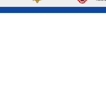
О палате
Полез
Аппарат палаты
Тариф
Правление палаты
Сервис
Комиссии
Реестр
История
движи
Страница памяти
Реестр
Архив
Для гл
Розыск
Новости
Вакан
Новости палаты и нотариусов
Открыт
Новости ФНП и органов власти
Прохо
Используя этот сайт, я соглашаюс