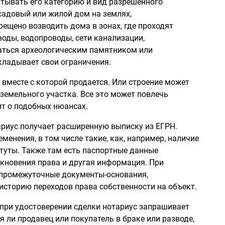
итывать его категорию и вид разрешенного
садовый или жилой дом на землях,
ещено возводить дома в зонах, где проходят
оды, водопроводы, сети канализации,
аться археологическим памятником или
акладывает свои ограничения.
, вместе с которой продается. Или строение может
земельного участка. Все это может повлечь
т о подобных нюансах.
ариус получает расширенную выписку из ЕГРН.
еменения, в том числе такие, как, например, наличие
итуты. Также там есть паспортные данные
кновения права и другая информация. При
 промежуточные документы-основания,
ь историю переходов права собственности на объект.
при удостоверении сделки нотариус запрашивает
я ли продавец или покупатель в браке или разводе,