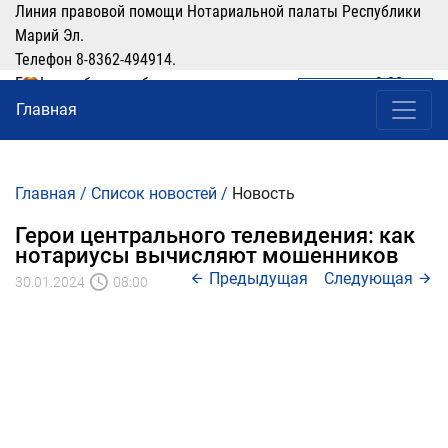
Линия правовой помощи Нотариальной палаты Республики
Марий Эл.
Телефон 8-8362-494914.
График работы: рабочие дни понедельник-четверг с 9:00 по
ЛИЧНЫЙ КАБИНЕТ
(8362) 49-49-14
16:00, перерыв 12:00-13:00
Главная
Главная
/
Список новостей
/
Новость
Герои центрального телевидения: как
нотариусы вычисляют мошенников
Предыдущая
Следующая
30.01.2024
08:00