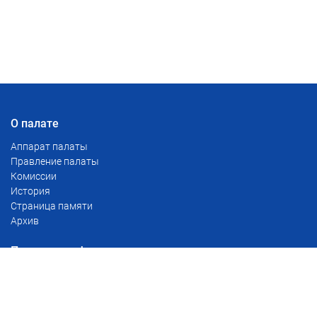
О палате
Аппарат палаты
Правление палаты
Комиссии
История
Страница памяти
Архив
Полезная информация
Тарифы
Сервис проверки доверенностей
Реестр уведомлений о залоге движимого имущества