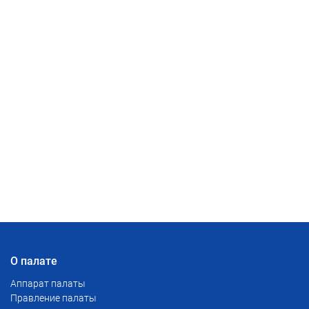
О палате
Аппарат палаты
Правление палаты