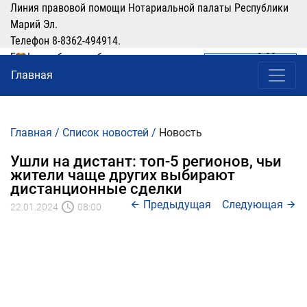
Линия правовой помощи Нотариальной палаты Республики
Марий Эл.
Телефон 8-8362-494914.
График работы: рабочие дни понедельник-четверг с 9:00 по
ЛИЧНЫЙ КАБИНЕТ
(8362) 49-49-14
16:00, перерыв 12:00-13:00
Главная
Главная
/
Список новостей
/
Новость
Ушли на дистант: топ-5 регионов, чьи
жители чаще других выбирают
дистанционные сделки
Предыдущая
Следующая
22.01.2024
08:00