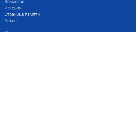
Комиссии
История
Страница памяти
Архив
Полезная информация
Тарифы
Сервис проверки доверенностей
Реестр уведомлений о залоге движимого имущества
Реестр наследственных дел
Для глав поселений
Розыск наследников
Нотариусы
БД нотариусов РМЭ
Поиск нотариусов