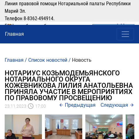
Линия правовой помощи Нотариальной палаты Республики
Марий Эл.
Телефон 8-8362-494914.
График работы: рабочие дни понедельник-четверг с 9:00 по
ЛИЧНЫЙ КАБИНЕТ
(8362) 49-49-14
16:00, перерыв 12:00-13:00
Главная
Главная
/
Список новостей
/
Новость
НОТАРИУС КОЗЬМОДЕМЬЯНСКОГО
НОТАРИАЛЬНОГО ОКРУГА
КОЖЕВНИКОВА ЛИЛИЯ АНАТОЛЬЕВНА
ПРИНЯЛА УЧАСТИЕ В МЕРОПРИЯТИЯХ
ПО ПРАВОВОМУ ПРОСВЕЩЕНИЮ
Предыдущая
Следующая
23.11.2023
17:00