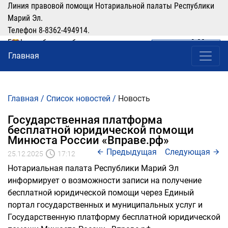
Линия правовой помощи Нотариальной палаты Республики
Марий Эл.
Телефон 8-8362-494914.
График работы: рабочие дни понедельник-четверг с 9:00 по
ЛИЧНЫЙ КАБИНЕТ
(8362) 49-49-14
16:00, перерыв 12:00-13:00
Главная
Главная
/
Список новостей
/
Новость
Государственная платформа
бесплатной юридической помощи
Минюста России «Вправе.рф»
Предыдущая
Следующая
25.12.2025
17:12
Нотариальная палата Республики Марий Эл
информирует о возможности записи на получение
бесплатной юридической помощи через Единый
портал государственных и муниципальных услуг и
Государственную платформу бесплатной юридической