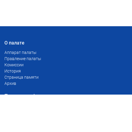
О палате
Аппарат палаты
Правление палаты
Комиссии
История
Страница памяти
Архив
Полезная информация
Тарифы
Сервис проверки доверенностей
Реестр уведомлений о залоге движимого имущества
Реестр наследственных дел
Для глав поселений