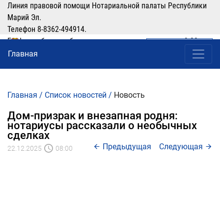
Линия правовой помощи Нотариальной палаты Республики
Марий Эл.
Телефон 8-8362-494914.
График работы: рабочие дни понедельник-четверг с 9:00 по
ЛИЧНЫЙ КАБИНЕТ
(8362) 49-49-14
16:00, перерыв 12:00-13:00
Главная
Главная
/
Список новостей
/
Новость
Дом-призрак и внезапная родня:
нотариусы рассказали о необычных
сделках
Предыдущая
Следующая
22.12.2025
08:00