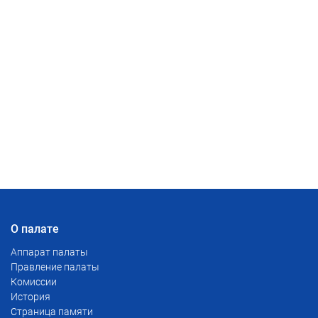
О палате
Аппарат палаты
Правление палаты
Комиссии
История
Страница памяти