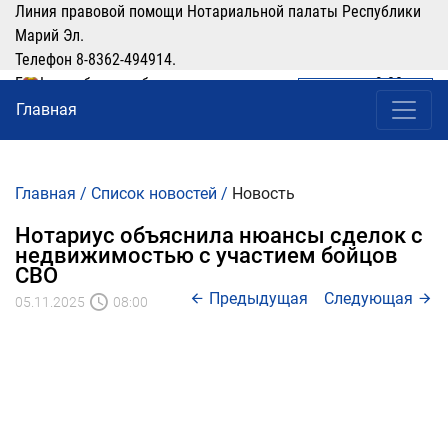
Линия правовой помощи Нотариальной палаты Республики
Марий Эл.
Телефон 8-8362-494914.
График работы: рабочие дни понедельник-четверг с 9:00 по
ЛИЧНЫЙ КАБИНЕТ
(8362) 49-49-14
16:00, перерыв 12:00-13:00
Главная
Главная
/
Список новостей
/
Новость
Нотариус объяснила нюансы сделок с
недвижимостью с участием бойцов
СВО
Предыдущая
Следующая
05.11.2025
08:00