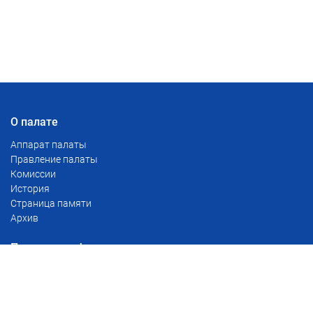
О палате
Аппарат палаты
Правление палаты
Комиссии
История
Страница памяти
Архив
Полезная информация
Тарифы
Сервис проверки доверенностей
Реестр уведомлений о залоге движимого имущества