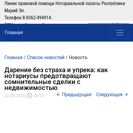
Линия правовой помощи Нотариальной палаты Республики
Марий Эл.
Телефон 8-8362-494914.
График работы: рабочие дни понедельник-четверг с 9:00 по
ЛИЧНЫЙ КАБИНЕТ
(8362) 49-49-14
16:00, перерыв 12:00-13:00
Главная
Главная
/
Список новостей
/
Новость
Дарение без страха и упрека: как
нотариусы предотвращают
сомнительные сделки с
недвижимостью
Предыдущая
Следующая
22.09.2025
08:00