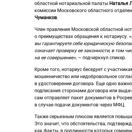
областной нотариальной палаты
Наталья 
комиссии Московского областного отделе
Чуманков
.
Член правления Московской областной но
о преимуществах обращения к нотариусу.
«
вы гарантируете себе юридическую безопа
означает проверку ее законности, в том чи
на ее совершение»
, — подчеркнул спикер.
Кроме того, нотариус беседует с участник
мошенничество или недобровольное соглас
в удостоверении договора. Еще одно важн
подписания сторонами договора или выдач
сам отправляет пакет документов в Росрее
в случае подачи документов через МФЦ.
Также серьезным плюсом является повыше
Это значит, что обстоятельства, подтверж
как факты, в подлинности которых сомнени