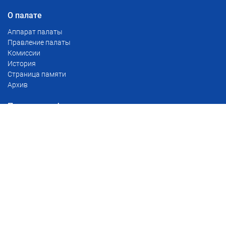
О палате
Аппарат палаты
Правление палаты
Комиссии
История
Страница памяти
Архив
Полезная информация
Тарифы
Сервис проверки доверенностей
Реестр уведомлений о залоге движимого имущества
Реестр наследственных дел
Для глав поселений
Розыск наследников
Нотариусы
БД нотариусов РМЭ
Поиск нотариусов