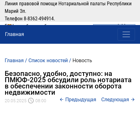
Линия правовой помощи Нотариальной палаты Республики
Марий Эл.
Телефон 8-8362-494914.
График работы: рабочие дни понедельник-четверг с 9:00 по
ЛИЧНЫЙ КАБИНЕТ
(8362) 49-49-14
16:00, перерыв 12:00-13:00
Главная
Главная
/
Список новостей
/
Новость
Безопасно, удобно, доступно: на
ПМЮФ-2025 обсудили роль нотариата
в обеспечении законности оборота
недвижимости
Предыдущая
Следующая
20.05.2025
08:00