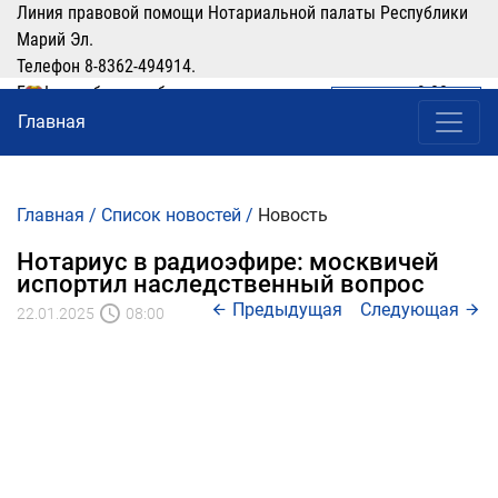
Линия правовой помощи Нотариальной палаты Республики
Марий Эл.
Телефон 8-8362-494914.
График работы: рабочие дни понедельник-четверг с 9:00 по
ЛИЧНЫЙ КАБИНЕТ
(8362) 49-49-14
16:00, перерыв 12:00-13:00
Главная
Главная
/
Список новостей
/
Новость
Нотариус в радиоэфире: москвичей
испортил наследственный вопрос
Предыдущая
Следующая
22.01.2025
08:00