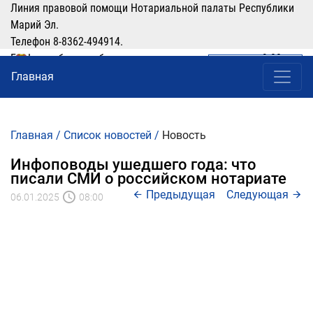
Линия правовой помощи Нотариальной палаты Республики
Марий Эл.
Телефон 8-8362-494914.
График работы: рабочие дни понедельник-четверг с 9:00 по
ЛИЧНЫЙ КАБИНЕТ
(8362) 49-49-14
16:00, перерыв 12:00-13:00
Главная
Главная
/
Список новостей
/
Новость
Инфоповоды ушедшего года: что
писали СМИ о российском нотариате
Предыдущая
Следующая
06.01.2025
08:00