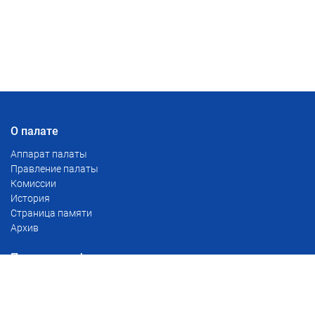
О палате
Аппарат палаты
Правление палаты
Комиссии
История
Страница памяти
Архив
Полезная информация
Тарифы
Сервис проверки доверенностей
Реестр уведомлений о залоге движимого имущества