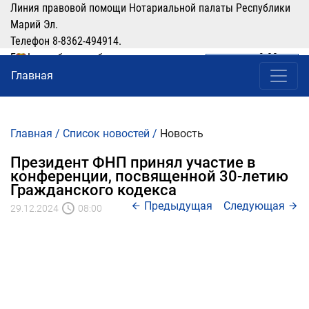
Линия правовой помощи Нотариальной палаты Республики
Марий Эл.
Телефон 8-8362-494914.
График работы: рабочие дни понедельник-четверг с 9:00 по
ЛИЧНЫЙ КАБИНЕТ
(8362) 49-49-14
16:00, перерыв 12:00-13:00
Главная
Главная
/
Список новостей
/
Новость
Президент ФНП принял участие в
конференции, посвященной 30-летию
Гражданского кодекса
Предыдущая
Следующая
29.12.2024
08:00