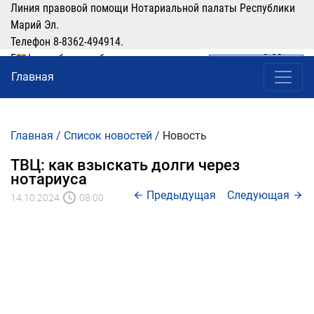
Линия правовой помощи Нотариальной палаты Республики
Марий Эл.
Телефон 8-8362-494914.
График работы: рабочие дни понедельник-четверг с 9:00 по
ЛИЧНЫЙ КАБИНЕТ
(8362) 49-49-14
16:00, перерыв 12:00-13:00
Главная
Главная
/
Список новостей
/
Новость
ТВЦ: как взыскать долги через
нотариуса
Предыдущая
Следующая
14.10.2024
08:00