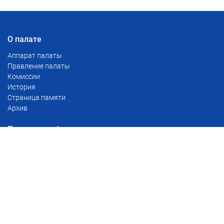
О палате
Аппарат палаты
Правление палаты
Комиссии
История
Страница памяти
Архив
Полезная информация
Тарифы
Сервис проверки доверенностей
Реестр уведомлений о залоге движимого имущества
Реестр наследственных дел
Для глав поселений
Розыск наследников
Нотариусы